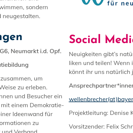
chwimmen, sondern
d neugestalten.
ngen
Social Med
G6, Neumarkt i.d. Opf.
Neuigkeiten gibt’s natü
liken und teilen! Wenn 
tiebildung
könnt ihr uns natürlich 
n zusammen, um
Ansprechpartner*inne
Weise zu erleben.
innen und Besucher ein
wellenbrecher(at)bayer
mit einem Demokratie-
Projektleitung: Denise
einer Ideenwand für
ormationen zu
Vorsitzender: Felix Sch
t und Verband.