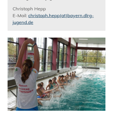
Christoph Hepp
E-Mail:
christoph.hepp(at)bayern.dlrg-
jugend.de